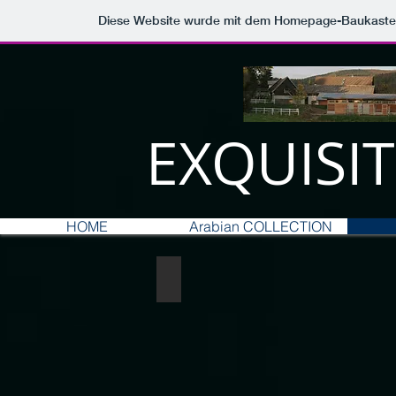
Diese Website wurde mit dem Homepage-Baukast
EXQUISI
HOME
Arabian COLLECTION
 Titel Fantasy
Wow ! Equus A4 Seiten für Funny